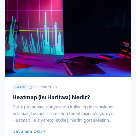
20 Ocak 2026
BLOG
Heatmap (Isı Haritası) Nedir?
Dijital pazarlama dünyasında kullanıcı davranışlarını
anlamak, başarılı stratejilerin temel taşını oluşturuyor.
Heatmap ile ziyaretçi etkileşimlerini görselleştirin.
Devamını Oku