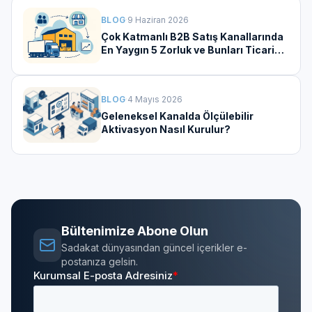
BLOG
·
9 Haziran 2026
Çok Katmanlı B2B Satış Kanallarında
En Yaygın 5 Zorluk ve Bunları Ticari
Aktivasyona Dönüştürmenin Yolları
BLOG
·
4 Mayıs 2026
Geleneksel Kanalda Ölçülebilir
Aktivasyon Nasıl Kurulur?
Bültenimize Abone Olun
Sadakat dünyasından güncel içerikler e-
postanıza gelsin.