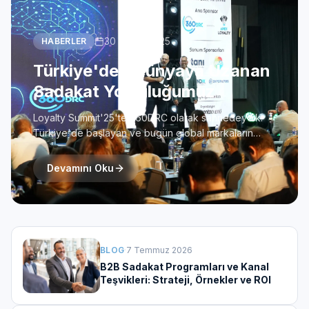
Bize Ulaşın
30 Kasım 2025
HABERLER
Türkiye'den Dünyaya Uzanan
Sadakat Yolculuğumuz
Loyalty Summit'25'te 360DRC olarak sahnedeydik.
Türkiye'de başlayan ve bugün global markaların
dönüşümüne yön veren sadakat yolculuğumuzu
anlattık.
Devamını Oku
BLOG
·
7 Temmuz 2026
B2B Sadakat Programları ve Kanal
Teşvikleri: Strateji, Örnekler ve ROI