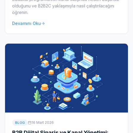
olduğunu ve B2B2C yaklaşımıyla nasıl çalıştırılacağını
öğrenin.
Devamını Oku
16 Mart 2026
BLOG
B2B Dijital Sipariş ve Kanal Yönetimi: