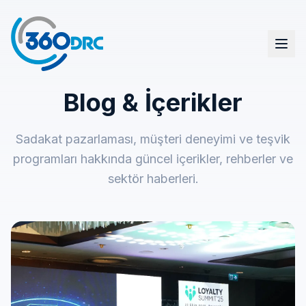
Blog & İçerikler
Sadakat & Teşvik Çözümleri
Hediye & Ödül Yönetimi
Sadakat pazarlaması, müşteri deneyimi ve teşvik
Platform
programları hakkında güncel içerikler, rehberler ve
sektör haberleri.
Blog & Haberler
Müşterilerimiz
Hakkımızda
English (EN)