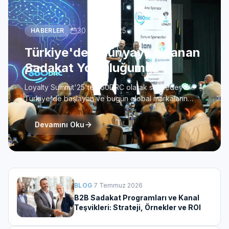
Bize Ulaşın
30 Kasım 2025
HABERLER
Türkiye'den Dünyaya Uzanan
Sadakat Yolculuğumuz
Loyalty Summit'25'te 360DRC olarak sahnedeydik.
Türkiye'de başlayan ve bugün global markaların
dönüşümüne yön veren sadakat yolculuğumuzu
anlattık.
Devamını Oku
BLOG
·
7 Temmuz 2026
B2B Sadakat Programları ve Kanal
Teşvikleri: Strateji, Örnekler ve ROI