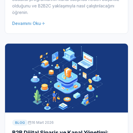
olduğunu ve B2B2C yaklaşımıyla nasıl çalıştırılacağını
öğrenin.
Devamını Oku
16 Mart 2026
BLOG
B2B Dijital Sipariş ve Kanal Yönetimi: