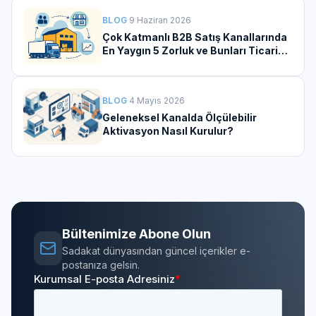
BLOG
·
9 Haziran 2026
Çok Katmanlı B2B Satış Kanallarında
En Yaygın 5 Zorluk ve Bunları Ticari
Aktivasyona Dönüştürmenin Yolları
BLOG
·
4 Mayıs 2026
Geleneksel Kanalda Ölçülebilir
Aktivasyon Nasıl Kurulur?
Bültenimize Abone Olun
Sadakat dünyasından güncel içerikler e-
postanıza gelsin.