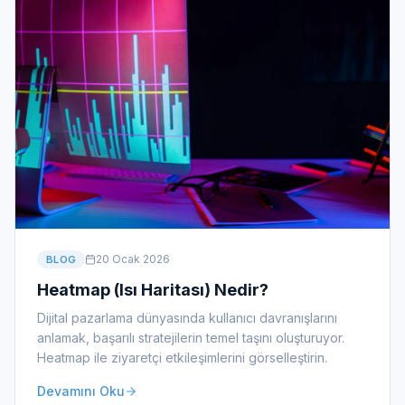
20 Ocak 2026
BLOG
Heatmap (Isı Haritası) Nedir?
Dijital pazarlama dünyasında kullanıcı davranışlarını
anlamak, başarılı stratejilerin temel taşını oluşturuyor.
Heatmap ile ziyaretçi etkileşimlerini görselleştirin.
Devamını Oku