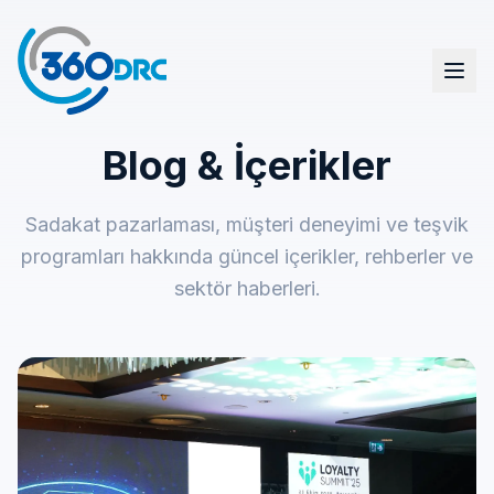
Blog & İçerikler
Sadakat & Teşvik Çözümleri
Hediye & Ödül Yönetimi
Sadakat pazarlaması, müşteri deneyimi ve teşvik
Platform
programları hakkında güncel içerikler, rehberler ve
sektör haberleri.
Blog & Haberler
Müşterilerimiz
Hakkımızda
English (EN)