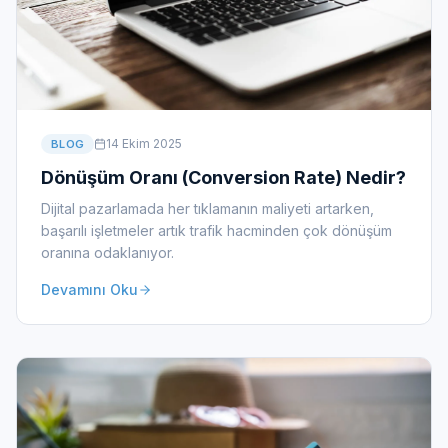
14 Ekim 2025
BLOG
Dönüşüm Oranı (Conversion Rate) Nedir?
Dijital pazarlamada her tıklamanın maliyeti artarken,
başarılı işletmeler artık trafik hacminden çok dönüşüm
oranına odaklanıyor.
Devamını Oku