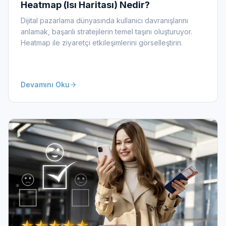
Heatmap (Isı Haritası) Nedir?
Dijital pazarlama dünyasında kullanıcı davranışlarını
anlamak, başarılı stratejilerin temel taşını oluşturuyor.
Heatmap ile ziyaretçi etkileşimlerini görselleştirin.
Devamını Oku