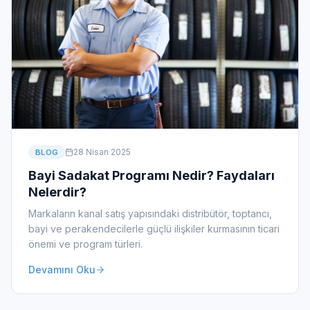
28 Nisan 2025
BLOG
Bayi Sadakat Programı Nedir? Faydaları
Nelerdir?
Markaların kanal satış yapısındaki distribütör, toptancı,
bayi ve perakendecilerle güçlü ilişkiler kurmasının ticari
önemi ve program türleri.
Devamını Oku