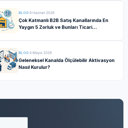
BLOG
·
9 Haziran 2026
Çok Katmanlı B2B Satış Kanallarında En
Yaygın 5 Zorluk ve Bunları Ticari
Aktivasyona Dönüştürmenin Yolları
BLOG
·
4 Mayıs 2026
Geleneksel Kanalda Ölçülebilir Aktivasyon
Nasıl Kurulur?