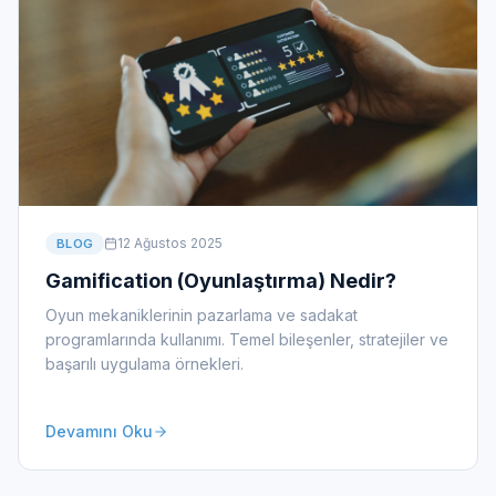
12 Ağustos 2025
BLOG
Gamification (Oyunlaştırma) Nedir?
Oyun mekaniklerinin pazarlama ve sadakat
programlarında kullanımı. Temel bileşenler, stratejiler ve
başarılı uygulama örnekleri.
Devamını Oku