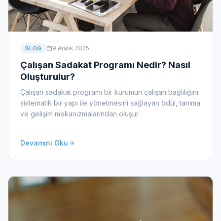
9 Aralık 2025
BLOG
Çalışan Sadakat Programı Nedir? Nasıl
Oluşturulur?
Çalışan sadakat programı bir kurumun çalışan bağlılığını
sistematik bir yapı ile yönetmesini sağlayan ödül, tanıma
ve gelişim mekanizmalarından oluşur.
Devamını Oku