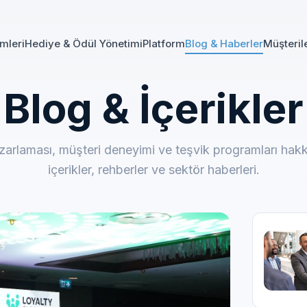
mleri
Hediye & Ödül Yönetimi
Platform
Blog & Haberler
Müşteril
Blog & İçerikler
arlaması, müşteri deneyimi ve teşvik programları hak
içerikler, rehberler ve sektör haberleri.