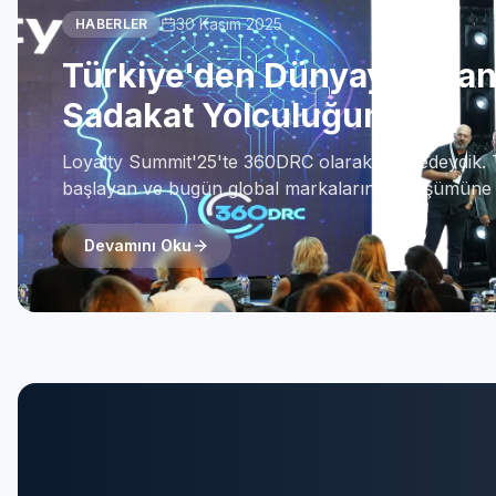
30 Kasım 2025
HABERLER
Türkiye'den Dünyaya Uza
Sadakat Yolculuğumuz
Loyalty Summit'25'te 360DRC olarak sahnedeydik. 
başlayan ve bugün global markaların dönüşümüne
sadakat yolculuğumuzu anlattık.
Devamını Oku