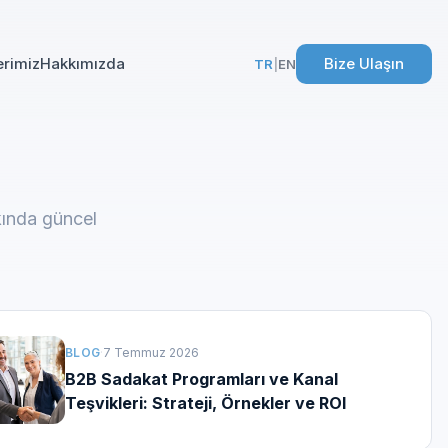
erimiz
Hakkımızda
Bize Ulaşın
TR
|
EN
kında güncel
BLOG
·
7 Temmuz 2026
B2B Sadakat Programları ve Kanal
Teşvikleri: Strateji, Örnekler ve ROI