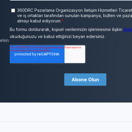
lsin.