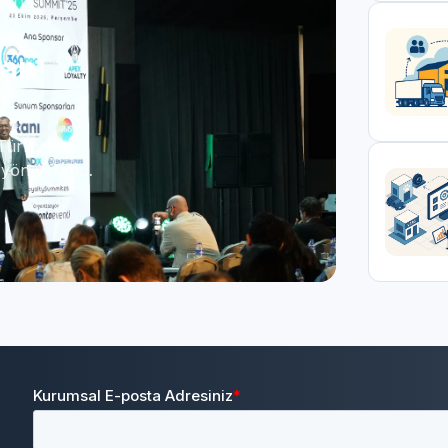
nan
Türkiye'de
 yön veren